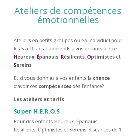
Ateliers de compétences
émotionnelles
Ateliers en petits groupes ou en individuel pour
les 5 à 10 ans: J’apprends à vos enfants à être
H
eureux
,
É
panouis
,
R
ésilients
,
O
ptimistes
et
S
ereins
.
Et si vous donniez à vos enfants la
chance
d’avoir ces
compétences
dès l’enfance?
Les ateliers et tarifs
Super H.E.R.O.S
Pour des enfants Heureux, Epanouis,
Résilients, Optimistes et Sereins. 3 séances de 1