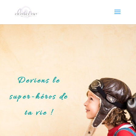
Deviens le
super-héros de
ta vie !